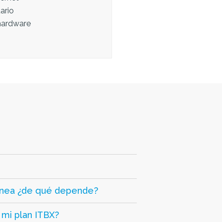
ario
hardware
ánea ¿de qué depende?
 mi plan ITBX?