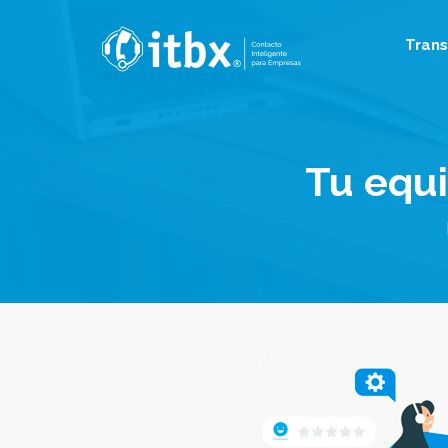
Tran
Tu equ