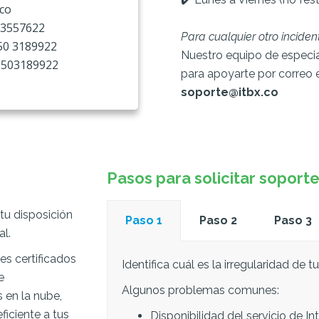
.co
1 3557622
Para cualquier otro incid
350 3189922
Nuestro equipo de especia
3503189922
para apoyarte por correo 
soporte@itbx.co
Pasos para solicitar soport
u disposición
Paso 1
Paso 2
Paso 3
l.
es certificados
Identifica cuál es la irregularidad de tu
e
Algunos problemas comunes:
 en la nube,
ficiente a tus
Disponibilidad del servicio de In