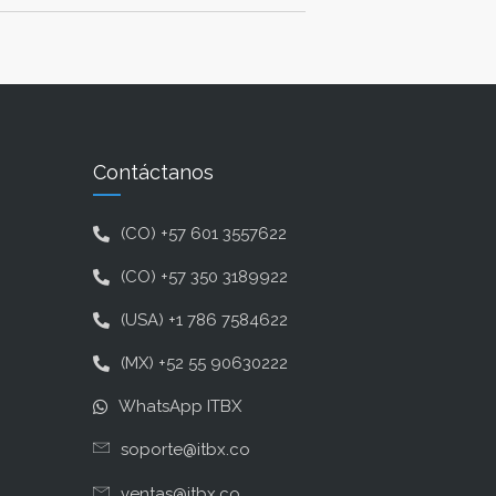
Contáctanos
(CO) +57 601 3557622
(CO) +57 350 3189922
(USA) +1 786 7584622
(MX) +52 55 90630222
WhatsApp ITBX
soporte@itbx.co
ventas@itbx.co