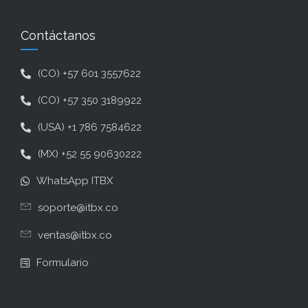
Contáctanos
(CO) +57 601 3557622
(CO) +57 350 3189922
(USA) +1 786 7584622
(MX) +52 55 90630222
WhatsApp ITBX
soporte@itbx.co
ventas@itbx.co
Formulario