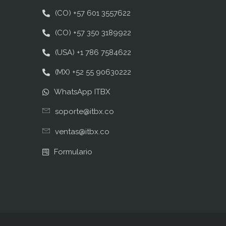
(CO) +57 601 3557622
(CO) +57 350 3189922
(USA) +1 786 7584622
(MX) +52 55 90630222
WhatsApp ITBX
soporte@itbx.co
ventas@itbx.co
Formulario