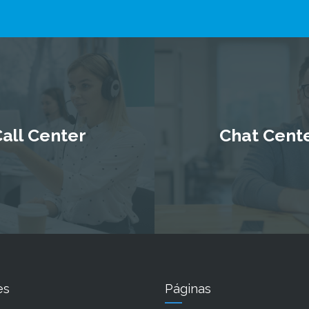
all Center
Chat Cent
es
Páginas