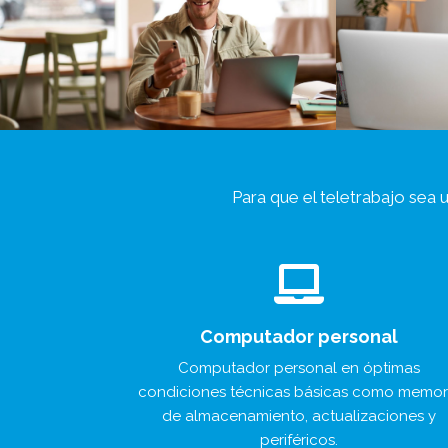
Para que el teletrabajo sea 
Computador personal
Computador personal en óptimas
condiciones técnicas básicas como memor
de almacenamiento, actualizaciones y
periféricos.