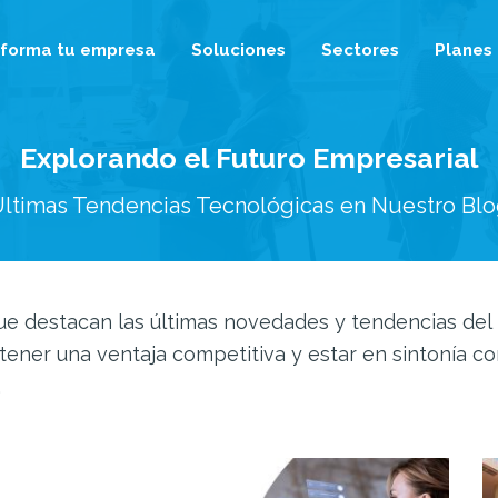
sforma tu empresa
Soluciones
Sectores
Planes
Explorando el Futuro Empresarial
ltimas Tendencias Tecnológicas en Nuestro Bl
 que destacan las últimas novedades y tendencias d
ner una ventaja competitiva y estar en sintonía co
.