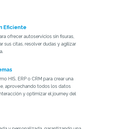
n Eficiente
 ofrecer autoservicios sin fisuras,
 sus citas, resolver dudas y agilizar
a.
temas
mo HIS, ERP o CRM para crear una
nte, aprovechando todos los datos
nteracción y optimizar el journey del
ada y personalizada, garantizando una