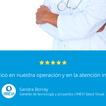
ico en nuestra operación y en la atención in
Sandra Borray
Gerente de tecnología y proyectos | IMEVI Salud Visual