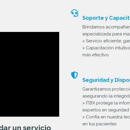
Soporte y Capaci
Brindamos acompañami
especializada para max
> Servicio eficiente, g
> Capacitación intuiti
más efectivo
Seguridad y Dispo
Garantizamos protecci
asegurando la integrid
> ITBX protege la info
expertos en seguridad
> Confía en nuestra te
en tus pacientes
ar un servicio