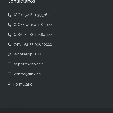
Contáctanos
(CO) +57 601 3557622
(CO) +57 350 3189922
(USA) +1 786 7584622
(MX) +52 55 90630222
WhatsApp ITBX
soporte@itbx.co
ventas@itbx.co
Formulario