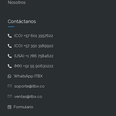
Nosotros
Contáctanos
(CO) +57 601 3557622
(CO) +57 350 3189922
(USA) +1 786 7584622
(MX) +52 55 90630222
WhatsApp ITBX
soporte@itbx.co
ventas@itbx.co
Formulario